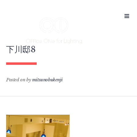
Skip
to
content
下川邸8
Posted on
by
mitsunobukenji