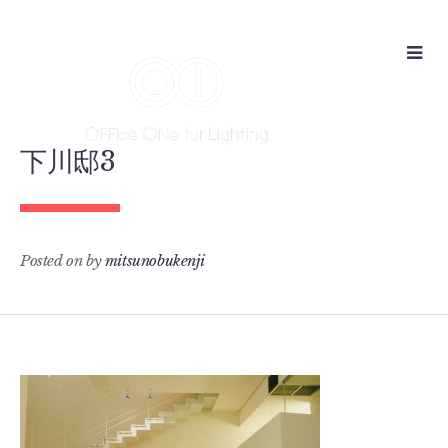
Skip
to
content
下川邸3
Posted on
by
mitsunobukenji