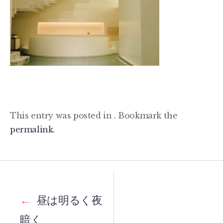
This entry was posted in . Bookmark the
permalink
.
Post
navigation
←
昼は明るく夜
暗く