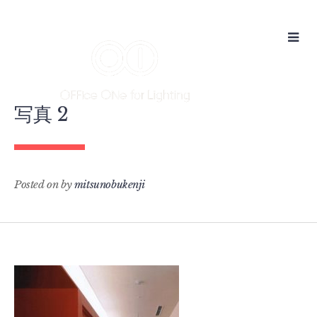
Skip
to
content
写真 2
Posted on
by
mitsunobukenji